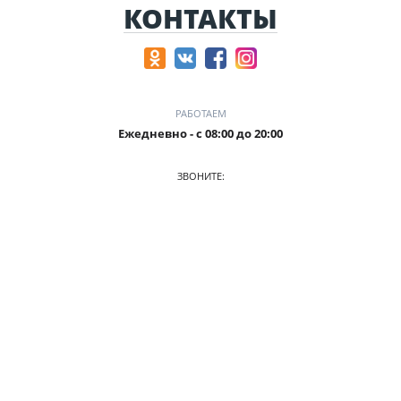
КОНТАКТЫ
РАБОТАЕМ
Ежедневно - с 08:00 до 20:00
ЗВОНИТЕ:
+7 (906) 987 5815
ПРИХОДИТЕ:
г. Кемерово, БЦ Деловой Проспект, пр. Притомский, 35/1,
офис 3
О КОМПАНИИ
АВТОПАРК
ПРАЙС
АКЦИИ
УСЛОВИЯ АРЕНДЫ
ОТЗЫВЫ