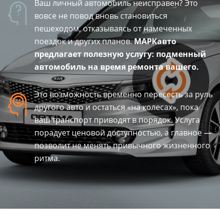
Ваш личный автомобиль неисправен? Это
вовсе не повод вновь становиться
пешеходом, отказываясь от намеченных
поездок и других планов.
МАРКавто
предлагает полезную услугу: подменный
автомобиль на время ремонта вашего.
Это возможность временно пересесть за руль
другого авто и остаться «на колесах», пока
ваш транспорт приводят в порядок. Услуга
порадует ценовой доступностью, а главное —
позволит не менять привычного жизненного
ритма.