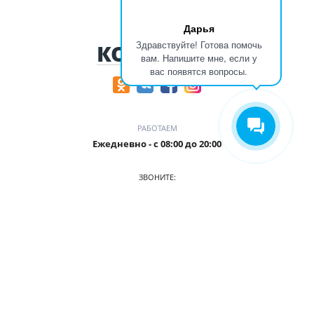
Дарья
Здравствуйте! Готова помочь
КОНТАКТЫ
вам. Напишите мне, если у
вас появятся вопросы.
РАБОТАЕМ
Ежедневно - с 08:00 до 20:00
ЗВОНИТЕ:
+7 (906) 987 5815
ПРИХОДИТЕ:
г. Кемерово, БЦ Деловой Проспект, пр. Притомский, 35/1,
офис 3
О КОМПАНИИ
АВТОПАРК