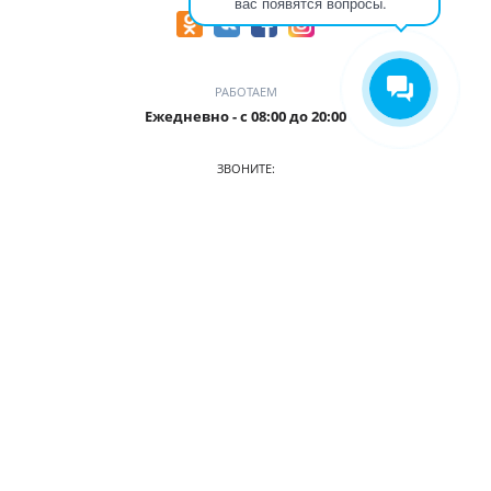
вас появятся вопросы.
РАБОТАЕМ
Ежедневно - с 08:00 до 20:00
ЗВОНИТЕ:
+7 (906) 987 5815
ПРИХОДИТЕ:
г. Кемерово, БЦ Деловой Проспект, пр. Притомский, 35/1,
офис 3
О КОМПАНИИ
АВТОПАРК
ПРАЙС
АКЦИИ
УСЛОВИЯ АРЕНДЫ
ОТЗЫВЫ
СТАТЬИ
КОНТАКТЫ