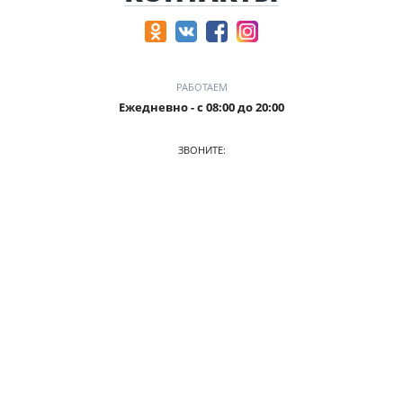
РАБОТАЕМ
Ежедневно - с 08:00 до 20:00
ЗВОНИТЕ:
+7 (906) 987 5815
ПРИХОДИТЕ:
г. Кемерово, БЦ Деловой Проспект, пр. Притомский, 35/1,
офис 3
О КОМПАНИИ
АВТОПАРК
ПРАЙС
АКЦИИ
УСЛОВИЯ АРЕНДЫ
ОТЗЫВЫ
СТАТЬИ
КОНТАКТЫ