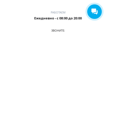
РАБОТАЕМ
Ежедневно - с 08:00 до 20:00
ЗВОНИТЕ:
+7 (906) 987 5815
ПРИХОДИТЕ:
г. Кемерово, БЦ Деловой Проспект, пр. Притомский, 35/1,
офис 3
О КОМПАНИИ
АВТОПАРК
ПРАЙС
АКЦИИ
УСЛОВИЯ АРЕНДЫ
ОТЗЫВЫ
СТАТЬИ
КОНТАКТЫ
© 2026. Аренда авто в Кемерово, прокат авто