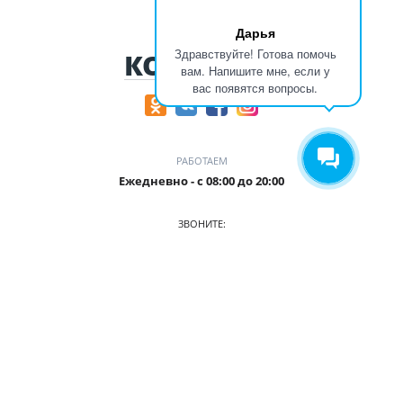
Дарья
Здравствуйте! Готова помочь
КОНТАКТЫ
вам. Напишите мне, если у
вас появятся вопросы.
РАБОТАЕМ
Ежедневно - с 08:00 до 20:00
ЗВОНИТЕ:
+7 (906) 987 5815
ПРИХОДИТЕ:
г. Кемерово, БЦ Деловой Проспект, пр. Притомский, 35/1,
офис 3
О КОМПАНИИ
АВТОПАРК