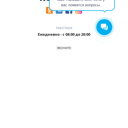
вас появятся вопросы.
РАБОТАЕМ
Ежедневно - с 08:00 до 20:00
ЗВОНИТЕ:
+7 (906) 987 5815
ПРИХОДИТЕ:
г. Кемерово, БЦ Деловой Проспект, пр. Притомский, 35/1,
офис 3
О КОМПАНИИ
АВТОПАРК
ПРАЙС
АКЦИИ
УСЛОВИЯ АРЕНДЫ
ОТЗЫВЫ
СТАТЬИ
КОНТАКТЫ