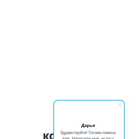
Дарья
Здравствуйте! Готова помочь
КОНТАКТЫ
вам. Напишите мне, если у