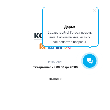
Дарья
Здравствуйте! Готова помочь
КОНТАКТЫ
вам. Напишите мне, если у
вас появятся вопросы.
РАБОТАЕМ
Ежедневно - с 08:00 до 20:00
ЗВОНИТЕ:
+7 (906) 987 5815
ПРИХОДИТЕ:
г. Кемерово, БЦ Деловой Проспект, пр. Притомский, 35/1,