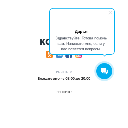
Дарья
Здравствуйте! Готова помочь
КОНТАКТЫ
вам. Напишите мне, если у
вас появятся вопросы.
РАБОТАЕМ
Ежедневно - с 08:00 до 20:00
ЗВОНИТЕ:
+7 (906) 987 5815
ПРИХОДИТЕ:
г. Кемерово, БЦ Деловой Проспект, пр. Притомский, 35/1,